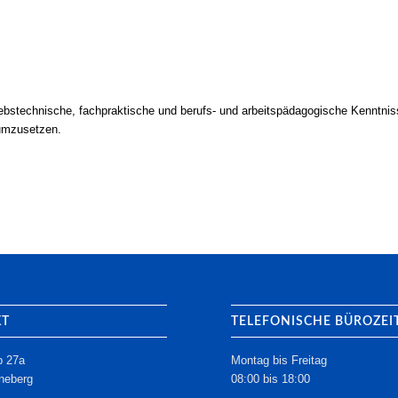
iebstechnische, fachpraktische und berufs- und arbeitspädagogische Kenntnisse
 umzusetzen.
KT
TELEFONISCHE BÜROZEI
p 27a
Montag bis Freitag
neberg
08:00 bis 18:00